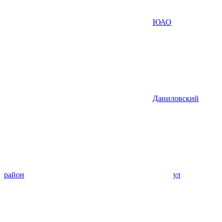
ЮАО
Даниловский
район
ул