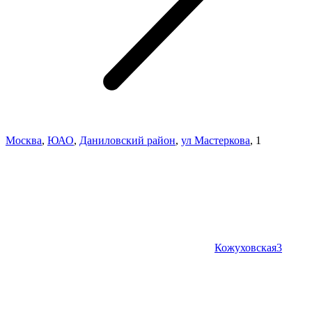
Москва
,
ЮАО
,
Даниловский район
,
ул Мастеркова
,
1
Кожуховская
3