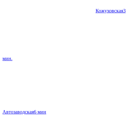
Кожуховская
3
мин.
Автозаводская
6 мин