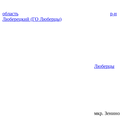
область
р-н
Люберецкий (ГО Люберцы)
Люберцы
мкр. Зенино