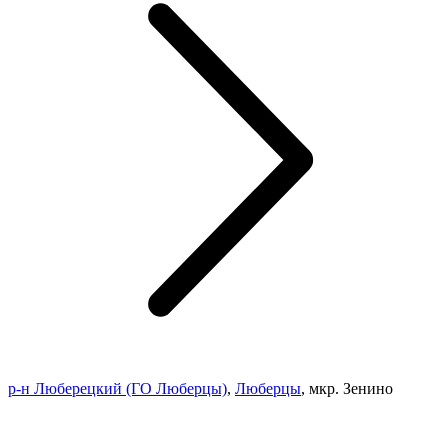
р-н Люберецкий (ГО Люберцы)
,
Люберцы
,
мкр. Зенино