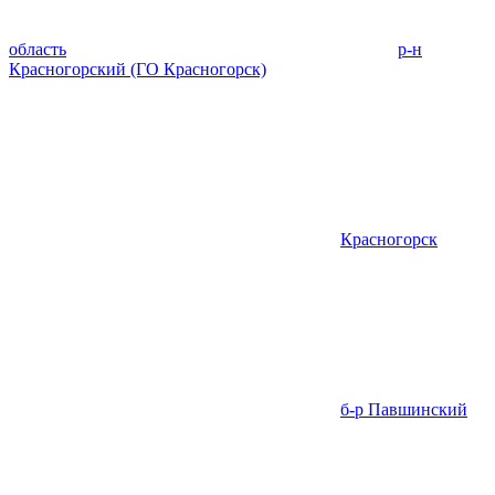
область
р-н
Красногорский (ГО Красногорск)
Красногорск
б-р Павшинский