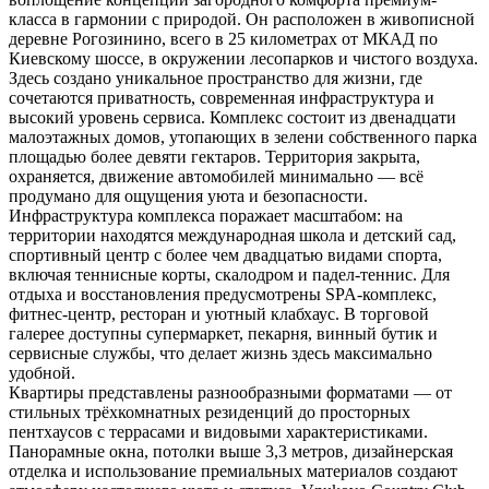
класса в гармонии с природой. Он расположен в живописной
деревне Рогозинино, всего в 25 километрах от МКАД по
Киевскому шоссе, в окружении лесопарков и чистого воздуха.
Здесь создано уникальное пространство для жизни, где
сочетаются приватность, современная инфраструктура и
высокий уровень сервиса. Комплекс состоит из двенадцати
малоэтажных домов, утопающих в зелени собственного парка
площадью более девяти гектаров. Территория закрыта,
охраняется, движение автомобилей минимально — всё
продумано для ощущения уюта и безопасности.
Инфраструктура комплекса поражает масштабом: на
территории находятся международная школа и детский сад,
спортивный центр с более чем двадцатью видами спорта,
включая теннисные корты, скалодром и падел-теннис. Для
отдыха и восстановления предусмотрены SPA-комплекс,
фитнес-центр, ресторан и уютный клабхаус. В торговой
галерее доступны супермаркет, пекарня, винный бутик и
сервисные службы, что делает жизнь здесь максимально
удобной.
Квартиры представлены разнообразными форматами — от
стильных трёхкомнатных резиденций до просторных
пентхаусов с террасами и видовыми характеристиками.
Панорамные окна, потолки выше 3,3 метров, дизайнерская
отделка и использование премиальных материалов создают