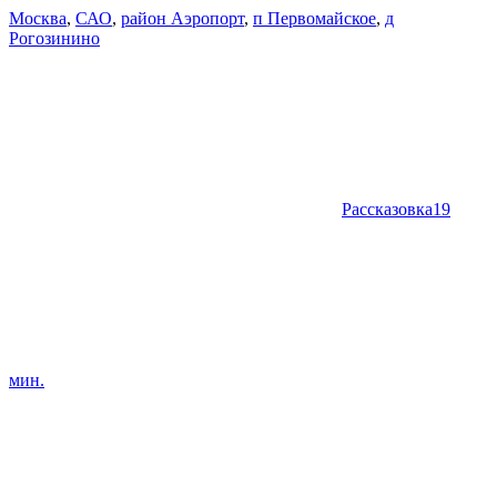
Москва
,
САО
,
район Аэропорт
,
п Первомайское
,
д
Рогозинино
Рассказовка
19
мин.