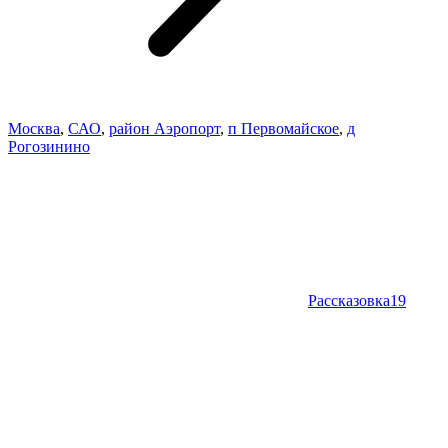
Москва
,
САО
,
район Аэропорт
,
п Первомайское
,
д
Рогозинино
Рассказовка
19