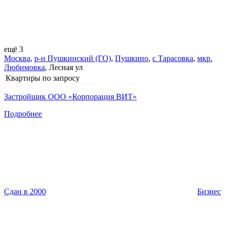
ещё 3
Москва
,
р-н Пушкинский (ГО)
,
Пушкино
,
с Тарасовка
,
мкр.
Любимовка
,
Лесная ул
Квартиры
по запросу
Застройщик ООО «Корпорация ВИТ»
Подробнее
Сдан в 2000
Бизнес