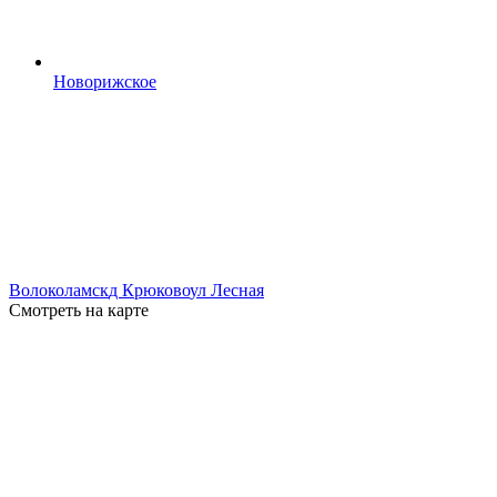
Новорижское
Волоколамск
д Крюково
ул Лесная
Смотреть на карте