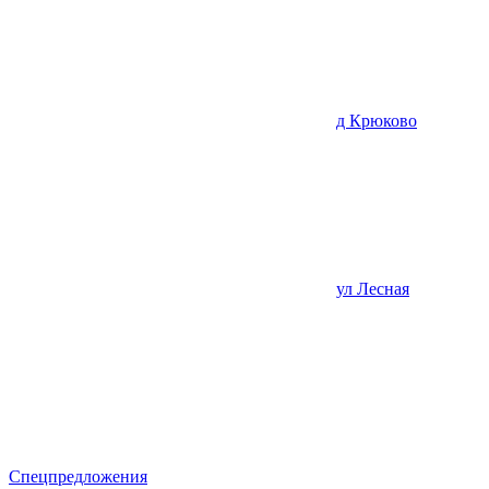
д Крюково
ул Лесная
Спецпредложения