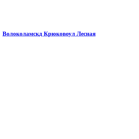
Волоколамск
д Крюково
ул Лесная