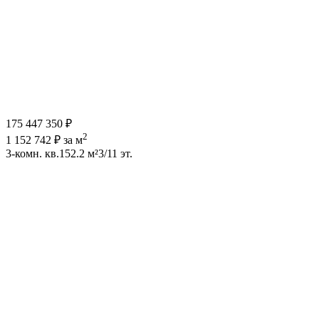
175 447 350 ₽
2
1 152 742 ₽ за м
3-комн. кв.
152.2 м²
3/11 эт.