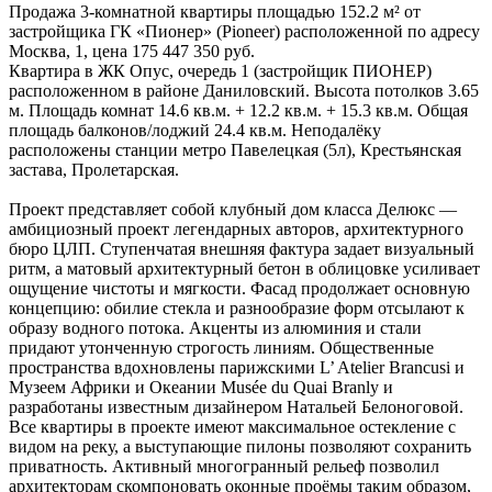
Продажа 3-комнатной квартиры площадью 152.2 м² от
застройщика ГК «Пионер» (Pioneer) расположенной по адресу
Москва, 1, цена 175 447 350 руб.
Квартира в ЖК Опус, очередь 1 (застройщик ПИОНЕР)
расположенном в районе Даниловский. Высота потолков 3.65
м. Площадь комнат 14.6 кв.м. + 12.2 кв.м. + 15.3 кв.м. Общая
площадь балконов/лоджий 24.4 кв.м. Неподалёку
расположены станции метро Павелецкая (5л), Крестьянская
застава, Пролетарская.
Проект представляет собой клубный дом класса Делюкс —
амбициозный проект легендарных авторов, архитектурного
бюро ЦЛП. Ступенчатая внешняя фактура задает визуальный
ритм, а матовый архитектурный бетон в облицовке усиливает
ощущение чистоты и мягкости. Фасад продолжает основную
концепцию: обилие стекла и разнообразие форм отсылают к
образу водного потока. Акценты из алюминия и стали
придают утонченную строгость линиям. Общественные
пространства вдохновлены парижскими L’ Atelier Brancusi и
Музеем Африки и Океании Musée du Quai Branly и
разработаны известным дизайнером Натальей Белоноговой.
Все квартиры в проекте имеют максимальное остекление с
видом на реку, а выступающие пилоны позволяют сохранить
приватность. Активный многогранный рельеф позволил
архитекторам скомпоновать оконные проёмы таким образом,