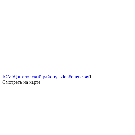
ЮАО
Даниловский район
ул Дербеневская
1
Смотреть на карте