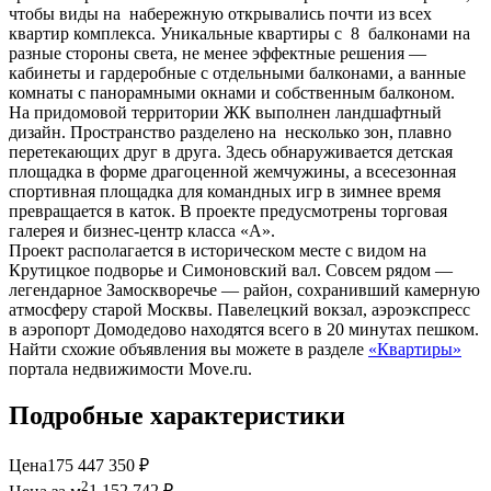
чтобы виды на набережную открывались почти из всех
квартир комплекса. Уникальные квартиры с 8 балконами на
разные стороны света, не менее эффектные решения —
кабинеты и гардеробные с отдельными балконами, а ванные
комнаты с панорамными окнами и собственным балконом.
На придомовой территории ЖК выполнен ландшафтный
дизайн. Пространство разделено на несколько зон, плавно
перетекающих друг в друга. Здесь обнаруживается детская
площадка в форме драгоценной жемчужины, а всесезонная
спортивная площадка для командных игр в зимнее время
превращается в каток. В проекте предусмотрены торговая
галерея и бизнес-центр класса «А».
Проект располагается в историческом месте с видом на
Крутицкое подворье и Симоновский вал. Совсем рядом —
легендарное Замоскворечье — район, сохранивший камерную
атмосферу старой Москвы. Павелецкий вокзал, аэроэкспресс
в аэропорт Домодедово находятся всего в 20 минутах пешком.
Найти схожие объявления вы можете в разделе
«Квартиры»
портала недвижимости Move.ru.
Подробные характеристики
Цена
175 447 350 ₽
2