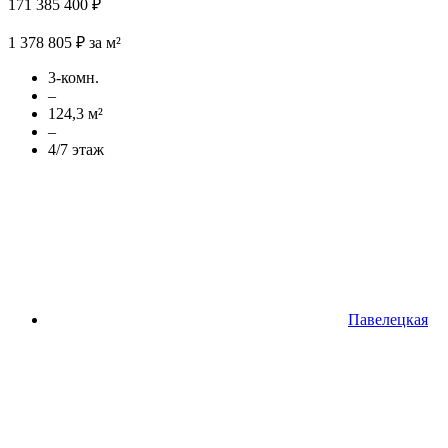
171 385 400 ₽
1 378 805 ₽ за м²
3-комн.
–
124,3 м²
–
4/7 этаж
Павелецкая