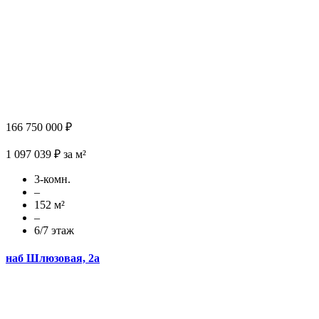
166 750 000 ₽
1 097 039 ₽ за м²
3-комн.
–
152 м²
–
6/7 этаж
наб Шлюзовая, 2а