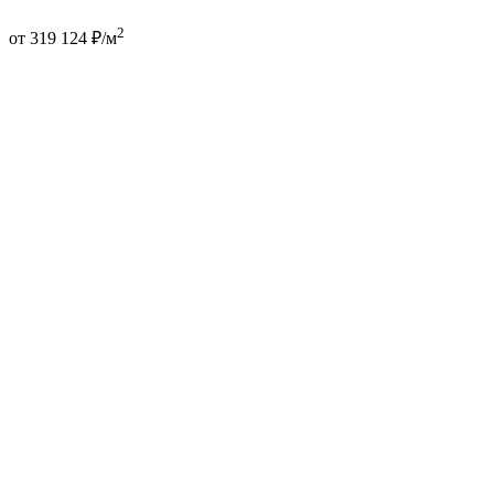
2
от 319 124 ₽/м