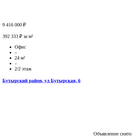
9 416 000 ₽
392 333 ₽ за м²
Офис
–
24 м²
–
2/2 этаж
Бутырский район, ул Бутырская, 6
Объявление снято