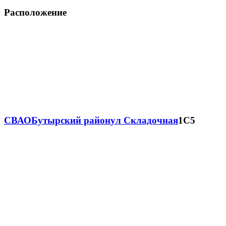
Расположение
СВАО
Бутырский район
ул Складочная
1С5