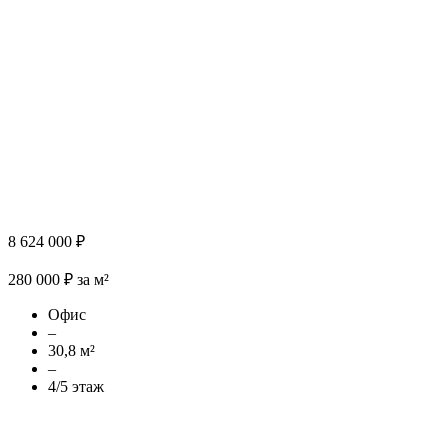
8 624 000 ₽
280 000 ₽ за м²
Офис
–
30,8 м²
–
4/5 этаж