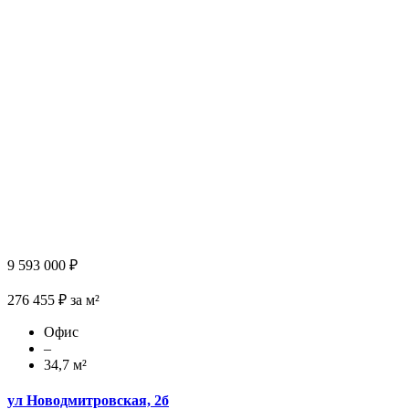
9 593 000 ₽
276 455 ₽ за м²
Офис
–
34,7 м²
ул Новодмитровская, 2б