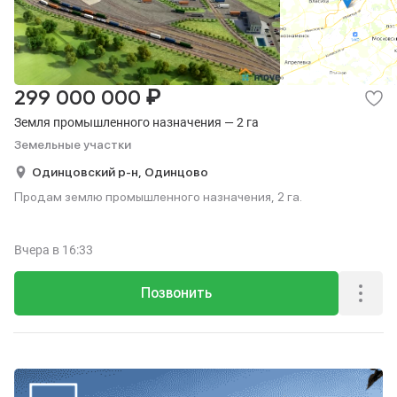
Коммерческая
Гаражи
1,2K
130
Квартиры на сутки
Коттеджи на сутки
15
63
Посуточно
Квартиры на сутки
Коттеджи на сутки
15
63
₽
299 000 000
Земля промышленного назначения — 2 га
Земельные участки
Одинцовский р-н,
Одинцово
Продам землю промышленного назначения, 2 га.
Вчера
в 16:33
Позвонить