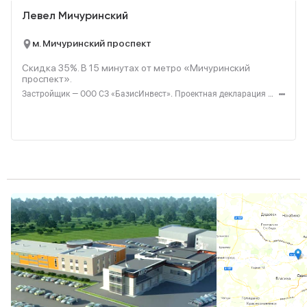
Левел Мичуринский
м. Мичуринский проспект
Скидка 35%. В
15
минутах от метро «Мичуринский
проспект».
Застройщик — ООО СЗ «БазисИнвест». Проектная декларация — наш.дом.рф. Акция до 31.08.2026. Не оферта. Подробности — level.ru