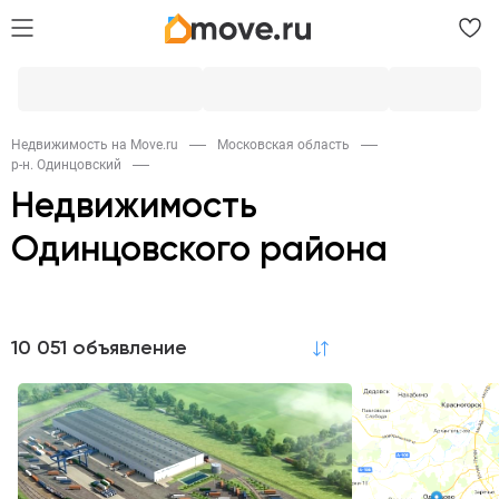
Недвижимость на Move.ru
Московская область
р-н. Одинцовский
Недвижимость
Одинцовского района
Продажа
10 051 объявление
по релевантности
Квартиры
Комнаты
Дома и дачи
4,2K
14
1K
Участки
Коммерческая
Элитная
863
453
1
Гаражи
Новостройки
249
78
Аренда
Квартиры в новостройках
2,9K
Квартиры
Комнаты
Дома и дачи
1,5K
24
362