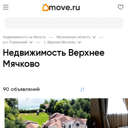
Недвижимость на Move.ru
Московская область
р-н. Раменский
с. Верхнее Мячково
Недвижимость Верхнее
Мячково
Продажа
90 объявлений
по релевантности
Квартиры
Дома и дачи
Участки
7
43
17
Коммерческая
2
Аренда
Квартиры
Дома и дачи
Коммерческая
2
7
3