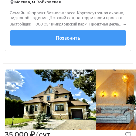
Москва, м. Войковская
Семейный проект бизнес-класса. Круглосуточная охрана,
видеонаблюдение. Детский сад на территории проекта.
Застройщик — ООО СЗ "Тимирязевский парк". Проектная декларация — наш.дом.рф. Акция до 31.08.2026. Не оферта. Подробности — level.ru
+7 (495) 137-47-...
Позвонить
₽
35 000
/сут.