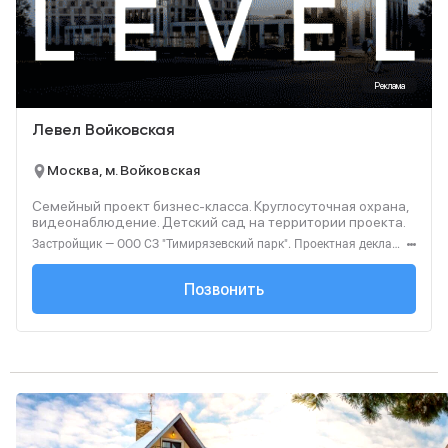
Реклама
Левел Войковская
Москва, м. Войковская
Семейный проект бизнес-класса. Круглосуточная охрана,
видеонаблюдение. Детский сад на территории проекта.
Застройщик — ООО СЗ "Тимирязевский парк". Проектная декларация — наш.дом.рф. Акция до 31.08.2026. Не оферта. Подробности — level.ru
+7 (495) 137-47-...
Позвонить