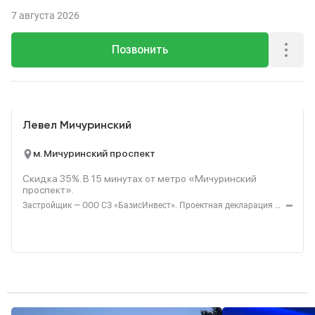
7 августа 2026
Позвонить
Реклама
Левел Мичуринский
м. Мичуринский проспект
Скидка 35%. В
15
минутах от метро «Мичуринский
проспект».
Застройщик — ООО СЗ «БазисИнвест». Проектная декларация — наш.дом.рф. Акция до 31.08.2026. Не оферта. Подробности — level.ru