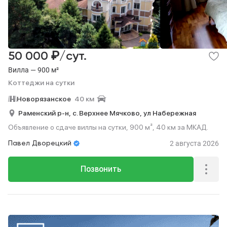
Гаражи
Коттеджи на сутки
1
8
Посуточно
Коттеджи на сутки
8
₽
50 000
/сут.
Вилла — 900 м²
Коттеджи на сутки
Новорязанское
40 км
Раменский р-н,
с. Верхнее Мячково,
ул Набережная
Объявление о сдаче виллы на сутки, 900 м², 40 км за МКАД.
2 августа 2026
Павел Дворецкий
Позвонить