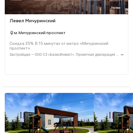
Реклама
Левел Мичуринский
м. Мичуринский проспект
Скидка 35%. В
15
минутах от метро «Мичуринский
проспект».
Застройщик — ООО СЗ «БазисИнвест». Проектная декларация — наш.дом.рф. Акция до 31.08.2026. Не оферта. Подробности — level.ru