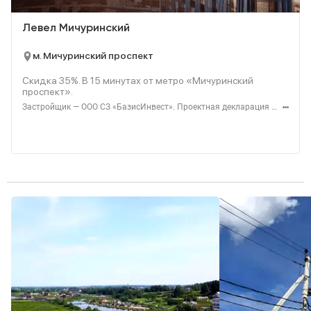
Левел Мичуринский
м. Мичуринский проспект
Скидка 35%. В
15
минутах от метро «Мичуринский
проспект».
Застройщик — ООО СЗ «БазисИнвест». Проектная декларация — наш.дом.рф. Акция до 31.08.2026. Не оферта. Подробности — level.ru