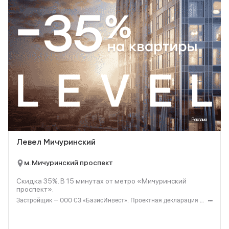
Реклама
Левел Мичуринский
м. Мичуринский проспект
Скидка 35%. В
15
минутах от метро «Мичуринский
проспект».
Застройщик — ООО СЗ «БазисИнвест». Проектная декларация — наш.дом.рф. Акция до 31.08.2026. Не оферта. Подробности — level.ru