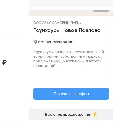
Реклама
ООО СЗ «СОСНОВЫЙ ПАРК»
Таунхаусы Новое Павлово
Истринский район
Таунхаусы бизнес-класса с закрытой
территорией, собственным парком,
придомовыми участками и детской
₽
0
площадкой
+7 (495) 134-64-...
Показать телефон
Все спецпредложения