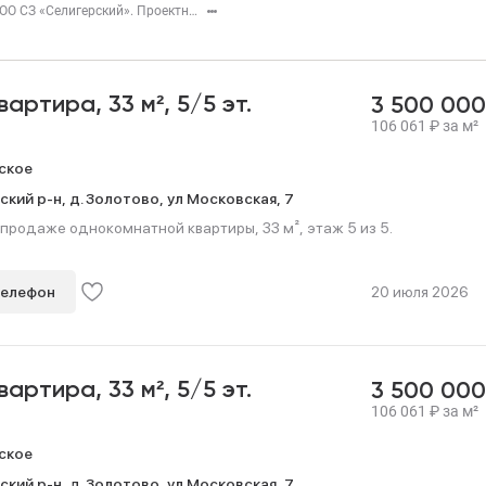
Застройщик — ООО СЗ «Селигерский». Проектная декларация — наш.дом.рф. Акция до 28.02.26. Не оферта. Подробности — Level.ru
квартира,
33 м²,
5/5 эт.
3 500 00
106 061
₽
за м²
ское
ский р-н,
д. Золотово,
ул Московская,
7
продаже однокомнатной квартиры, 33 м², этаж 5 из 5.
телефон
20 июля 2026
квартира,
33 м²,
5/5 эт.
3 500 00
106 061
₽
за м²
ское
ский р-н,
д. Золотово,
ул Московская,
7