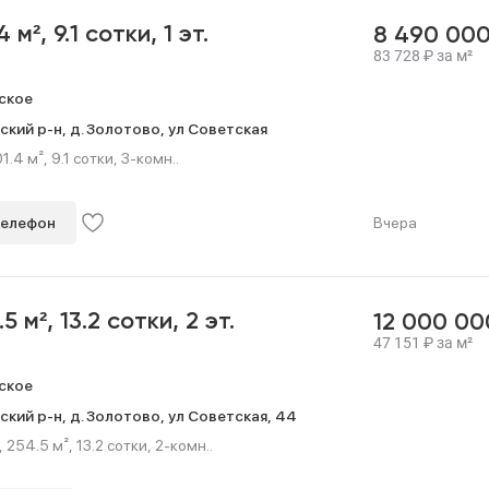
.4 м²,
9.1 сотки,
1 эт.
8 490 00
83 728
₽
за м²
ское
ский р-н,
д. Золотово,
ул Советская
1.4 м², 9.1 сотки, 3-комн..
телефон
Вчера
.5 м²,
13.2 сотки,
2 эт.
12 000 0
47 151
₽
за м²
ское
ский р-н,
д. Золотово,
ул Советская,
44
254.5 м², 13.2 сотки, 2-комн..