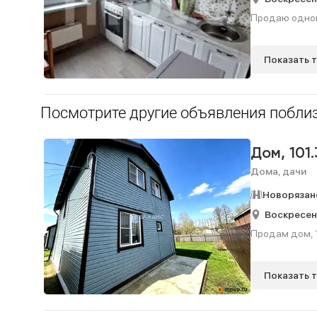
Продаю одноко
Показать 
Посмотрите другие объявления поблиз
Дом,
101.
Дома, дачи
Новорязан
Воскресен
Продам дом, 10
Показать 