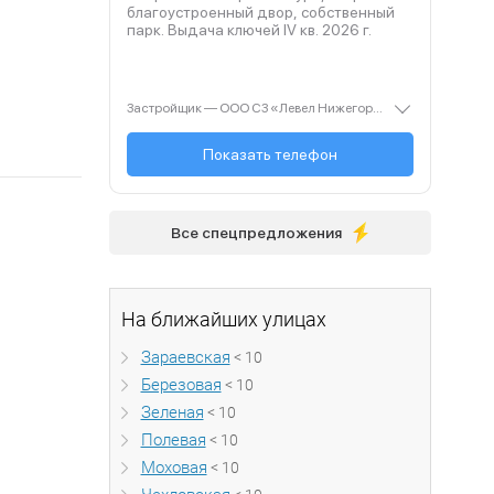
благоустроенный двор, собственный
парк. Выдача ключей IV кв.
2026
г.
Застройщик — ООО СЗ «Левел Нижегородская». Проектная декларация — наш.дом.рф. Акция до 31.08.2026. Не оферта. Подробности — level.ru
Показать телефон
+7 (499) 112-00-...
Все спецпредложения
На ближайших улицах
Зараевская
< 10
Березовая
< 10
Зеленая
< 10
Полевая
< 10
Моховая
< 10