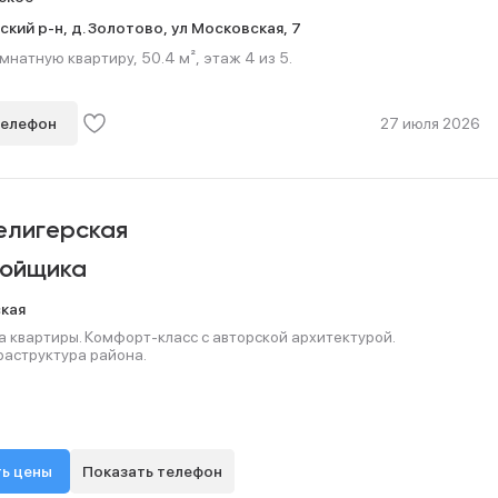
ский р-н,
д. Золотово,
ул Московская,
7
мнатную квартиру, 50.4 м², этаж 4 из 5.
телефон
27 июля 2026
елигерская
ройщика
ская
 квартиры. Комфорт‑класс с авторской архитектурой.
раструктура района.
ь цены
Показать телефон
+7 (495) 127-68-...