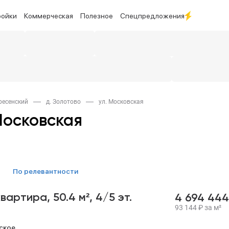
ройки
Коммерческая
Полезное
Спецпредложения
кресенский
д. Золотово
ул. Московская
Московская
по релевантности
квартира,
50.4 м²,
4/5 эт.
4 694 44
93 144
₽
за м²
ское