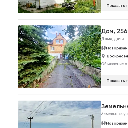
Показать 
Дом,
256
Дома, дачи
Новорязан
Воскресен
Объявление о 
Показать 
Земельн
Земельные уч
Новорязан