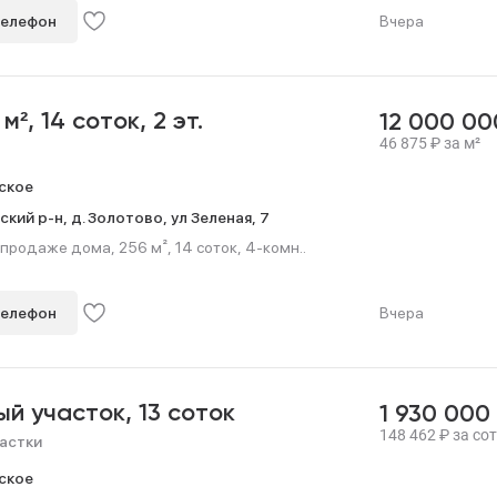
телефон
Вчера
 м²,
14 соток,
2 эт.
12 000 0
46 875
₽
за м²
ское
ский р-н,
д. Золотово,
ул Зеленая,
7
продаже дома, 256 м², 14 соток, 4-комн..
телефон
Вчера
ый участок,
13 соток
1 930 000
148 462
₽
за сот
астки
ское