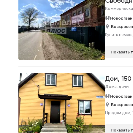
Свободн
Коммерческа
Новорязан
Воскресен
Купить помеще
Показать 
Дом,
150
Дома, дачи
Новорязан
Воскресен
Продам дом, 1
Показать 