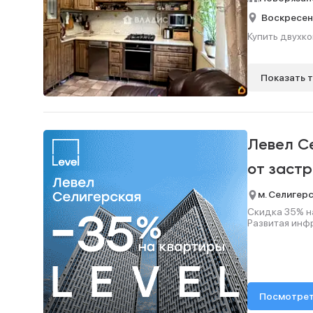
Воскресен
Купить двухко
Показать 
Левел С
от заст
м. Селигер
Скидка 35% на
Развитая инф
Посмотрет