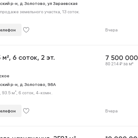
ский р-н,
д. Золотово,
ул Зараевская
продаже земельного участка, 13 соток.
телефон
Вчера
5 м²,
6 соток,
2 эт.
7 500 00
80 214
₽
за м²
ское
ский р-н,
д. Золотово,
98А
93.5 м², 6 соток, 4-комн..
телефон
Вчера