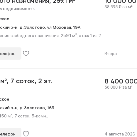
ого назначения,
259.1 м²
10 000 0
38 595
₽
за м²
я недвижимость
ское
ский р-н,
д. Золотово,
ул Моховая,
19А
ние свободного назначения, 259.1 м², этаж 1 из 2.
телефон
Вчера
 м²,
7 соток,
2 эт.
8 400 00
56 000
₽
за м²
ское
ский р-н,
д. Золотово,
165
50 м², 7 соток, 5-комн..
телефон
4 августа 2026