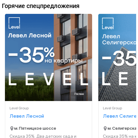
Горячие спецпредложения
Реклама
Level Group
Level Group
Левел Лесной
Левел Селиге
м. Пятницкое шоссе
м. Селигерска
Скидка 35%. Два детских сада и
Скидка 35% на к