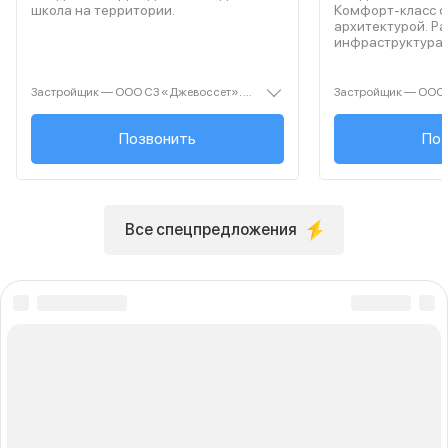
школа на территории.
Комфорт‑класс с
архитектурой. Р
инфраструктура 
Застройщик — ООО СЗ «Джевоссет». Проектная декларация — наш.дом.рф. Акция до 28.02.2026. Не оферта. Подробности — Level.ru
+7 (495) 461-27-...
Позвонить
+7 (495
Поз
Все спецпредложения