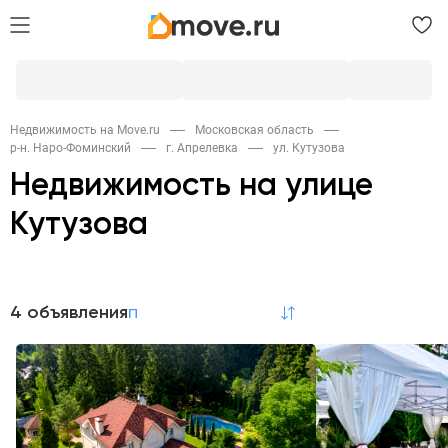
Недвижимость на Move.ru
Московская область
р-н. Наро-Фоминский
г. Апрелевка
ул. Кутузова
Недвижимость на улице
Кутузова
Продажа
4 объявления
по релевантности
Дома и дачи
1
Аренда
Коттеджи на сутки
3