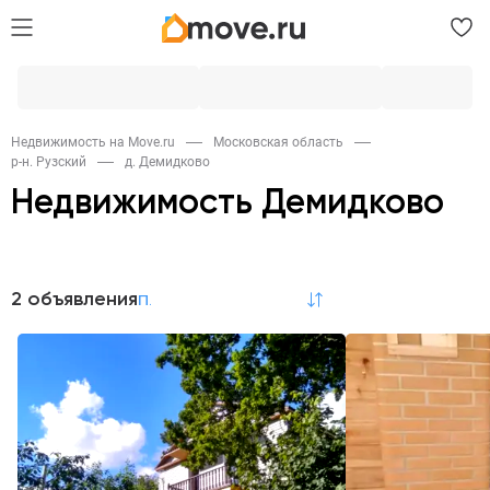
Недвижимость на Move.ru
Московская область
р-н. Рузский
д. Демидково
Недвижимость Демидково
Продажа
2 объявления
по релевантности
Дома и дачи
2