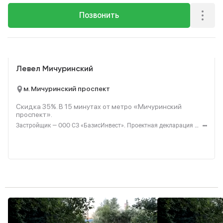
Позвонить
Реклама
Левел Мичуринский
м. Мичуринский проспект
Скидка 35%. В
15
минутах от метро «Мичуринский
проспект».
Застройщик — ООО СЗ «БазисИнвест». Проектная декларация — наш.дом.рф. Акция до 31.08.2026. Не оферта. Подробности — level.ru