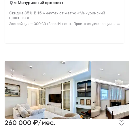
м. Мичуринский проспект
Скидка 35%. В
15
минутах от метро «Мичуринский
проспект».
Застройщик — ООО СЗ «БазисИнвест». Проектная декларация — наш.дом.рф. Акция до 31.08.2026. Не оферта. Подробности — level.ru
₽
260 000
/мес.