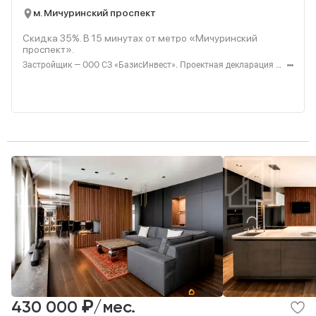
м. Мичуринский проспект
Скидка 35%. В
15
минутах от метро «Мичуринский
проспект».
Застройщик — ООО СЗ «БазисИнвест». Проектная декларация — наш.дом.рф. Акция до 31.08.2026. Не оферта. Подробности — level.ru
₽
430 000
/мес.