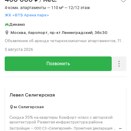
4-комн. апартаменты — 110 м² — 12/12 этаж
ЖК «ВТБ Арена парк»
Динамо
Москва,
Аэропорт,
пр-кт Ленинградский,
36с30
Объявление об аренде четырехкомнатных апартаментов, 110
м², этаж 12 из 12.
5 августа 2026
Позвонить
Реклама
Левел Селигерская
м. Селигерская
Скидка 35% на квартиры. Комфорт‑класс с авторской
архитектурой. Развитая инфраструктура района.
Застройщик — ООО СЗ «Селигерский». Проектная декларация — наш.дом.рф. Акция до 28.02.26. Не оферта. Подробности — Level.ru