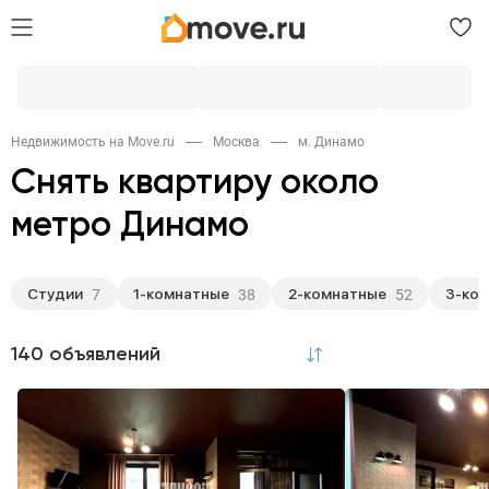
Недвижимость на Move.ru
Москва
м. Динамо
Снять квартиру около
метро Динамо
Студии
1-комнатные
2-комнатные
3-ко
7
38
52
140 объявлений
по релевантности