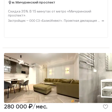
м. Мичуринский проспект
Скидка 35%. В
15
минутах от метро «Мичуринский
проспект».
Застройщик — ООО СЗ «БазисИнвест». Проектная декларация — наш.дом.рф. Акция до 31.08.2026. Не оферта. Подробности — level.ru
₽
280 000
/мес.