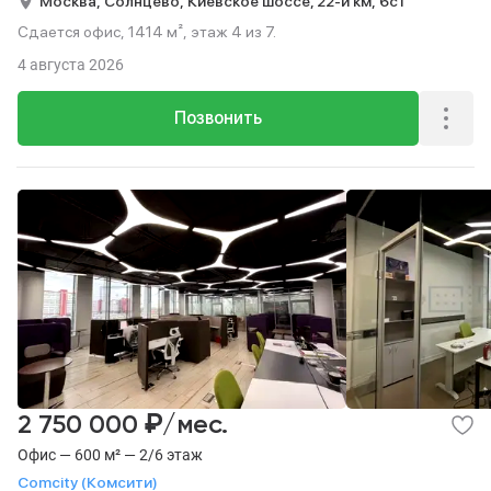
Москва,
Солнцево,
Киевское шоссе, 22-й км,
6с1
Сдается офис, 1414 м², этаж 4 из 7.
4 августа 2026
Позвонить
₽
2 750 000
/мес.
Офис — 600 м² — 2/6 этаж
Comcity (Комсити)