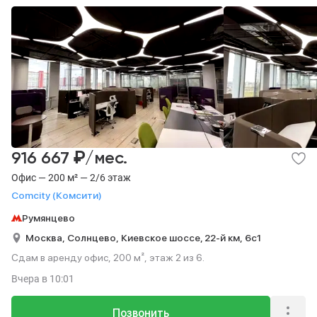
₽
916 667
/мес.
Офис — 200 м² — 2/6 этаж
Comcity (Комсити)
Румянцево
Москва,
Солнцево,
Киевское шоссе, 22-й км,
6с1
Сдам в аренду офис, 200 м², этаж 2 из 6.
Вчера
в 10:01
Позвонить