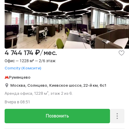
₽
4 744 174
/мес.
Офис — 1228 м² — 2/6 этаж
Comcity (Комсити)
Румянцево
Москва,
Солнцево,
Киевское шоссе, 22-й км,
6с1
Аренда офиса, 1228 м², этаж 2 из 6.
Вчера
в 08:51
Позвонить