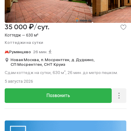
Коммерческая
Гаражи
109
22
Квартиры на сутки
Коттеджи на сутки
8
4
Посуточно
Квартиры на сутки
Коттеджи на сутки
8
4
₽
35 000
/сут.
Коттедж — 630 м²
Коттеджи на сутки
Румянцево
26 мин.
Новая Москва,
п. Мосрентген,
д. Дудкино,
СП Мосрентген,
СНТ Круиз
Сдам коттедж на сутки, 630 м², 26 мин. до метро пешком.
5 августа 2026
Позвонить