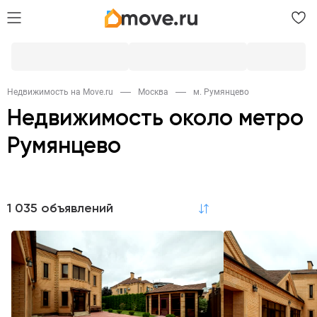
Недвижимость на Move.ru
Москва
м. Румянцево
Недвижимость около метро
Румянцево
Продажа
1 035 объявлений
по релевантности
Квартиры
Дома и дачи
Участки
758
3
2
Коммерческая
Гаражи
Новостройки
9
20
16
Квартиры в новостройках
758
Аренда
Квартиры
Комнаты
Дома и дачи
98
1
1