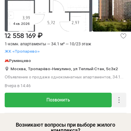
Без отделки
С евроремонтом
171
24
С отделкой
141
Удобства
4 кв. 2026
С парковкой
45
₽
12 558 169
1-комн. апартаменты — 34.1 м² — 10/23 этаж
ЖК «Тропарево»
Сделка
Румянцево
Новостройки в ипотеку
Без посредников
412
13
Москва,
Тропарёво-Никулино,
ул Теплый Стан,
5с3к2
Объявление о продаже однокомнатных апартаментов, 34.1
м², этаж 10 из 23.
Вчера
в 14:46
Позвонить
Возникают вопросы при выборе жилого
комплекса?