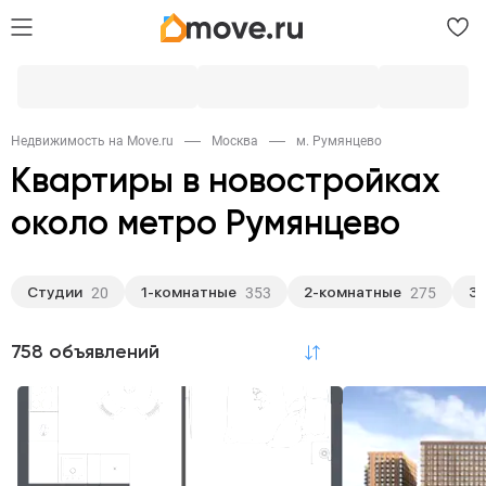
Недвижимость на Move.ru
Москва
м. Румянцево
Квартиры в новостройках
около метро Румянцево
Студии
1-комнатные
2-комнатные
3
20
353
275
Популярное
758 объявлений
по релевантности
Студии
1-комнатные
2-комнатные
20
353
275
3-комнатные
Многокомнатные
107
3
Апартаменты
373
Отделка