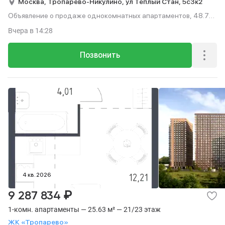
Москва,
Тропарёво-Никулино,
ул Теплый Стан,
5с3к2
Объявление о продаже однокомнатных апартаментов, 48.73
м², этаж 13 из 23.
Вчера
в 14:28
Позвонить
4 кв. 2026
₽
9 287 834
1-комн. апартаменты — 25.63 м² — 21/23 этаж
ЖК «Тропарево»