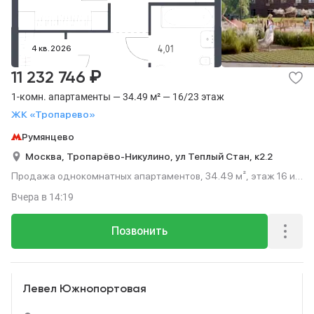
4 кв. 2026
₽
11 232 746
1-комн. апартаменты — 34.49 м² — 16/23 этаж
ЖК «Тропарево»
Румянцево
Москва,
Тропарёво-Никулино,
ул Теплый Стан,
к2.2
Продажа однокомнатных апартаментов, 34.49 м², этаж 16 из
23.
Вчера
в 14:19
Позвонить
Реклама
Левел Южнопортовая