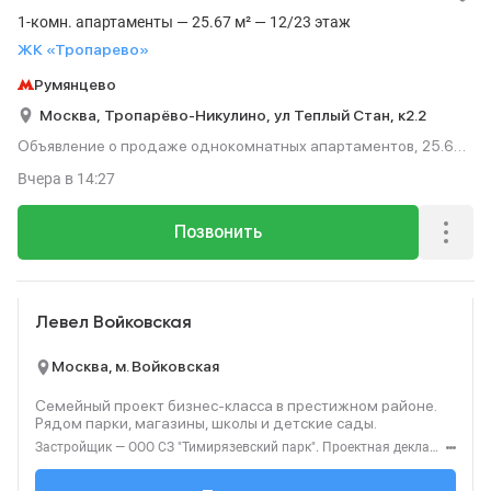
1-комн. апартаменты — 25.67 м² — 12/23 этаж
ЖК «Тропарево»
Румянцево
Москва,
Тропарёво-Никулино,
ул Теплый Стан,
к2.2
Объявление о продаже однокомнатных апартаментов, 25.67
м², этаж 12 из 23.
Вчера
в 14:27
Позвонить
Реклама
Левел Войковская
Москва, м. Войковская
Семейный проект бизнес-класса в престижном районе.
Рядом парки, магазины, школы и детские сады.
Застройщик — ООО СЗ "Тимирязевский парк". Проектная декларация — наш.дом.рф. Акция до 31.08.2026. Не оферта. Подробности — level.ru