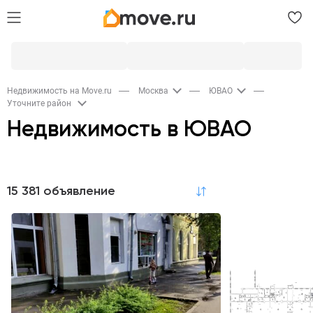
Недвижимость на Move.ru
Москва
ЮВАО
Уточните район
Недвижимость в ЮВАО
Продажа
15 381 объявление
по релевантности
Квартиры
Комнаты
Дома и дачи
9,6K
78
6
Участки
Коммерческая
Гаражи
2
663
605
Новостройки
Квартиры в новостройках
88
8,2K
Аренда
Квартиры
Комнаты
Дома и дачи
2,5K
137
3
Коммерческая
Гаражи
1,4K
444