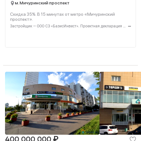
м. Мичуринский проспект
Скидка 35%. В
15
минутах от метро «Мичуринский
проспект».
Застройщик — ООО СЗ «БазисИнвест». Проектная декларация — наш.дом.рф. Акция до 31.08.2026. Не оферта. Подробности — level.ru
₽
400 000 000