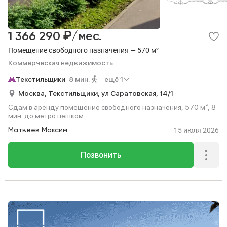
Квартиры на сутки
23
Посуточно
Квартиры на сутки
23
₽
1 366 290
/мес.
Помещение свободного назначения — 570 м²
Коммерческая недвижимость
Текстильщики
8 мин.
ещё 1
Москва,
Текстильщики,
ул Саратовская,
14/1
Сдам в аренду помещение свободного назначения, 570 м², 8
мин. до метро пешком.
15 июля 2026
Матвеев Максим
Позвонить