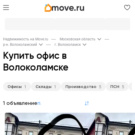
Недвижимость на Move.ru
Московская область
р-н. Волоколамский
г. Волоколамск
Купить офис в
Волоколамске
Офисы
Склады
Производство
ПСН
1
1
5
5
1 объявление
по релевантности