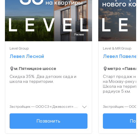
Реклама
Level Group
Level & MR Group
Левел Лесной
Левел Павеле
м. Пятницкое шоссе
метро «Павел
Скидка 35%. Два детских сада и
Старт продаж но
школа на территории.
на Москву-реку 
Школа на террито
радиусе 5 км.
Застройщик — ООО СЗ «Джевоссет». Проектная декларация — наш.дом.рф. Акция до 28.02.2026. Не оферта. Подробности — Level.ru
+7 (495) 461-27-...
Позвонить
+7 (495
Поз